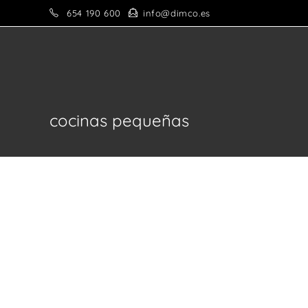
Saltar
654 190 600
info@dimco.es
al
contenido
cocinas pequeñas