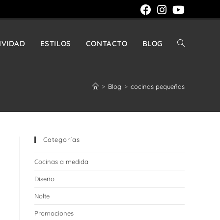
IVIDAD
ESTILOS
CONTACTO
BLOG
ALTERNAR
>
Blog
>
cocinas pequeñas
BÚSQUEDA
Categorías
DE
Cocinas a medida
Diseño
LA
Nolte
Promociones