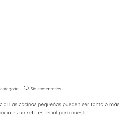
ría
Comentarios
 categoría
Sin comentarios
de
la
cial Las cocinas pequeñas pueden ser tanto o más
a:
entrada:
pacio es un reto especial para nuestro…