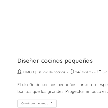
Diseñar cocinas pequeñas
Autor
Publicación
Catego
DIMCO | Estudio de cocinas
24/01/2023
Sin
de
de
de
la
la
la
El diseño de cocinas pequeñas como reto espe
entrada:
entrada:
entrad
bonitas que las grandes. Proyectar en poco es
Diseñar
Continuar Leyendo
Cocinas