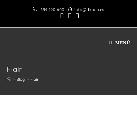
Saltar
654 190 600
info@dimco.es
al
contenido
MENÚ
Flair
>
Blog
>
Flair