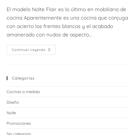
entrada:
entrada:
la
la
El modelo Nolte Flair es lo último en mobiliario de
entrada:
entrada:
cocina Aparentemente es una cocina que conjuga
con acierto los frentes blancos y el acabado
amanerado con nudos de aspecto…
Nolte
Continuar Leyendo
Flair:
Cocina
Blanca
Y
Madera
Categorías
Cocinas a medida
Diseño
Nolte
Promociones
Sin categoría