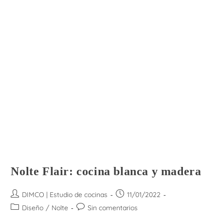
Nolte Flair: cocina blanca y madera
Autor
Publicación
DIMCO | Estudio de cocinas
11/01/2022
de
de
Categoría
Comentarios
Diseño
/
Nolte
Sin comentarios
la
la
de
de