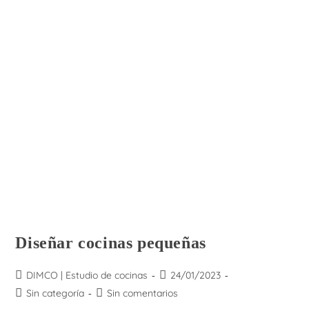
Diseñar cocinas pequeñas
Autor
Publicación
DIMCO | Estudio de cocinas
24/01/2023
de
de
Categoría
Comentarios
Sin categoría
Sin comentarios
la
la
de
de