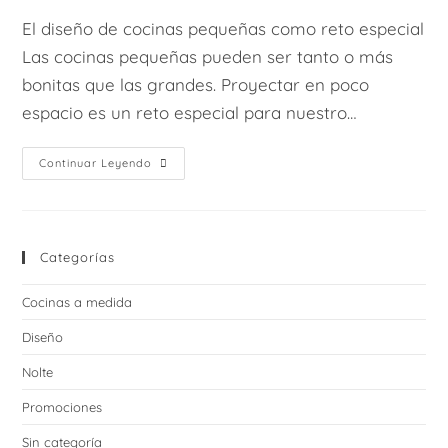
entrada:
entrada:
la
la
El diseño de cocinas pequeñas como reto especial
entrada:
entrada:
Las cocinas pequeñas pueden ser tanto o más
bonitas que las grandes. Proyectar en poco
espacio es un reto especial para nuestro…
Diseñar
Continuar Leyendo
Cocinas
Pequeñas
Categorías
Cocinas a medida
Diseño
Nolte
Promociones
Sin categoría