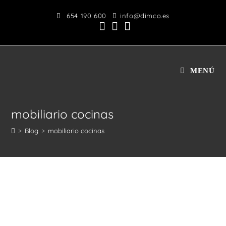
Saltar
654 190 600
info@dimco.es
al
contenido
MENÚ
mobiliario cocinas
>
Blog
>
mobiliario cocinas