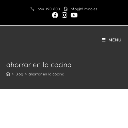
Saltar
654 190 600
info@dimco.es
al
contenido
MENÚ
ahorrar en la cocina
>
Blog
>
ahorrar en la cocina