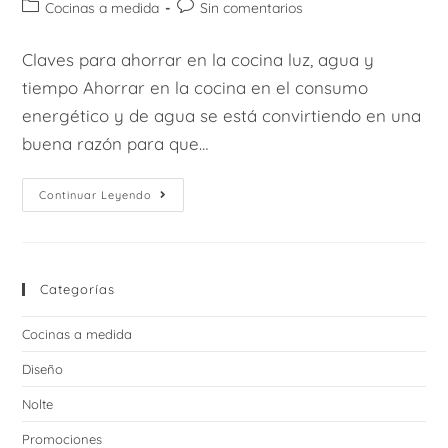
Categoría
Comentarios
Cocinas a medida
Sin comentarios
la
la
de
de
entrada:
entrada:
la
la
Claves para ahorrar en la cocina luz, agua y
entrada:
entrada:
tiempo Ahorrar en la cocina en el consumo
energético y de agua se está convirtiendo en una
buena razón para que…
Ahorrar
Continuar Leyendo
En
La
Cocina
Categorías
Cocinas a medida
Diseño
Nolte
Promociones