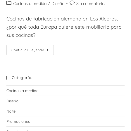
de
de
Categoría
Comentarios
Cocinas a medida
/
Diseño
Sin comentarios
la
la
de
de
entrada:
entrada:
la
la
Cocinas de fabricación alemana en Los Alcores,
entrada:
entrada:
¿por qué toda Europa quiere este mobiliario para
sus cocinas?
Nolte
Continuar Leyendo
Manhattan:
Belleza
Natural
Para
Tu
Cocina
Categorías
Cocinas a medida
Diseño
Nolte
Promociones