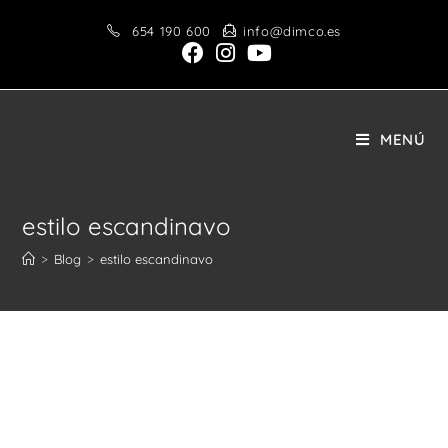
Saltar
654 190 600
info@dimco.es
al
contenido
MENÚ
estilo escandinavo
>
Blog
>
estilo escandinavo