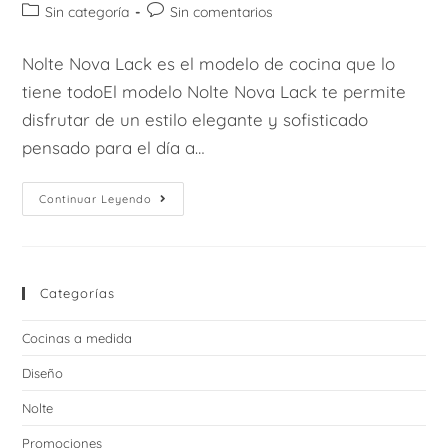
de
de
Categoría
Comentarios
Sin categoría
Sin comentarios
la
la
de
de
entrada:
entrada:
la
la
Nolte Nova Lack es el modelo de cocina que lo
entrada:
entrada:
tiene todoEl modelo Nolte Nova Lack te permite
disfrutar de un estilo elegante y sofisticado
pensado para el día a…
Nolte
Continuar Leyendo
Nova
Lack
Sofisticación
Y
Comodidad
Categorías
Cocinas a medida
Diseño
Nolte
Promociones