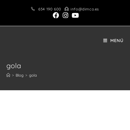
Saltar
654 190 600
info@dimco.es
al
contenido
MENÚ
gola
>
Blog
>
gola